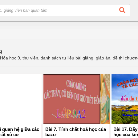
9
a học 9, thư viện, danh sách tư liệu bài giảng, giáo án, đề thi chương
i quan hệ giữa các
Bài 7. Tính chất hoá học của
Bài 17. Dã
hất vô cơ
bazơ
học của kim