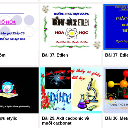
hôm
Bài 37. Etilen
Bài 37. Etil
ợu etylic
Bài 29. Axit cacbonic và
Bài 36. Met
muối cacbonat