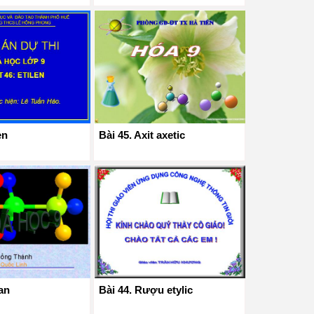
en
Bài 45. Axit axetic
an
Bài 44. Rượu etylic