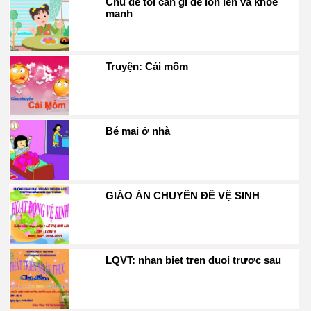
Chu de toi can gi de lon len va khoe
manh
Truyện: Cái mồm
Bé mai ở nhà
GIÁO ÁN CHUYÊN ĐỀ VỆ SINH
LQVT: nhan biet tren duoi trươc sau